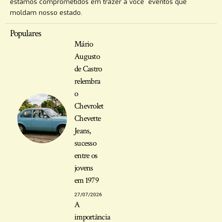
estamos comprometidos em trazer a você eventos que
moldam nosso estado.
Populares
Mário
Augusto
de Castro
relembra
o
Chevrolet
Chevette
Jeans,
sucesso
entre os
jovens
em 1979
27/07/2026
A
importância