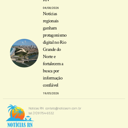
04/08/2026
Notícias
regionais
ganham
protagonismo
digital no Rio
Grande do
Norte e
fortalecem a
busca por
informação
confiável
19/05/2026
Notícias RN
contato@noticiasrn.com.br
tel.(11)91754-6532