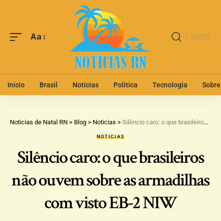
Aa
Início
Brasil
Noticias
Politica
Tecnologia
Sobre
Noticias de Natal RN
>
Blog
>
Noticias
>
Silêncio caro: o que brasileiros não ouvem sobre as armadilhas com visto EB-2 NIW
NOTICIAS
Silêncio caro: o que brasileiros
não ouvem sobre as armadilhas
com visto EB-2 NIW