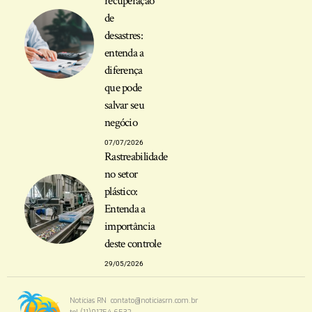
recuperação
de
desastres:
entenda a
diferença
que pode
salvar seu
negócio
07/07/2026
Rastreabilidade
no setor
plástico:
Entenda a
importância
deste controle
29/05/2026
Notícias RN
contato@noticiasrn.com.br