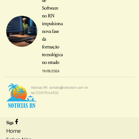
de
Software
no RN
impulsiona
nova fase
da
formação
tecnológica
no estado
19/05/2026
Notícias RN
contato@noticiasrn.com.br
tel.(11)91754-6532
Siga
Home