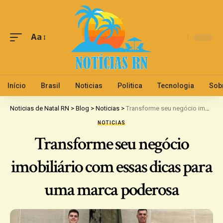
Aa
Início
Brasil
Noticias
Politica
Tecnologia
Sob
Noticias de Natal RN
>
Blog
>
Noticias
>
Transforme seu negócio imobiliário com essas dicas para uma marca poderosa
NOTICIAS
Transforme seu negócio
imobiliário com essas dicas para
uma marca poderosa