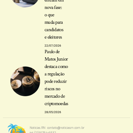
entram em
nova fase:
o que
muda para
candidatos
e eleitores
22/07/2026
Paulo de
Matos Junior
destaca como
a regulação
pode reduzir
riscos no
mercado de
criptomoedas
28/05/2026
Notícias RN
contato@noticiasrn.com.br
tel.(11)91754-6532