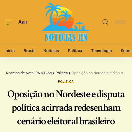
Aa
Início
Brasil
Noticias
Politica
Tecnologia
Sobre
Noticias de Natal RN
>
Blog
>
Politica
>
Oposição no Nordeste e disputa política acirrada redesenham cenário eleitoral brasileiro
POLITICA
Oposição no Nordeste e disputa
política acirrada redesenham
cenário eleitoral brasileiro