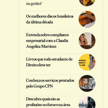
na gestão?
Os melhores discos brasileiros
da última década
Entenda sobre compliance
empresarial com a Claudia
Angelica Martinez
Livros que todo estudante de
Direito deve ter
Conheça os serviços prestados
pelo Grupo CPN
Descubra quais são as
profissões no futuro na área