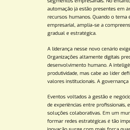
segmentos empresariais. No entant
automação já estão presentes em áre
recursos humanos. Quando o tema é d
empresarial, amplia-se a compreens
gradual e estratégica.
A liderança nesse novo cenário exige
Organizações altamente digitais pre
desenvolvimento humano. A inteligên
produtividade, mas cabe ao líder defi
valores institucionais. A governança d
Eventos voltados à gestão e negóci
de experiências entre profissionais, 
soluções colaborativas. Em um mund
formar redes estratégicas é tão imp
inovação surge com mais força quan