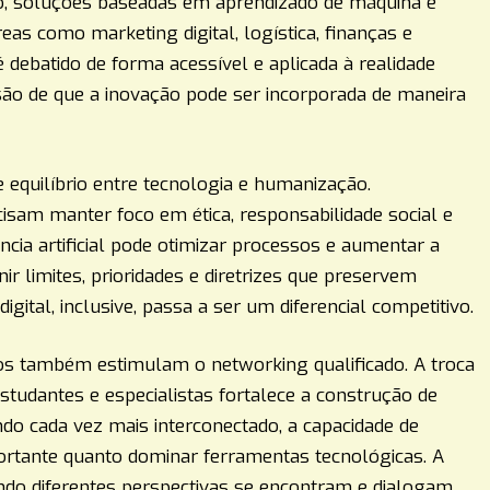
o, soluções baseadas em aprendizado de máquina e
as como marketing digital, logística, finanças e
ebatido de forma acessível e aplicada à realidade
ão de que a inovação pode ser incorporada de maneira
 equilíbrio entre tecnologia e humanização.
cisam manter foco em ética, responsabilidade social e
cia artificial pode otimizar processos e aumentar a
nir limites, prioridades e diretrizes que preservem
igital, inclusive, passa a ser um diferencial competitivo.
os também estimulam o networking qualificado. A troca
estudantes e especialistas fortalece a construção de
o cada vez mais interconectado, a capacidade de
ortante quanto dominar ferramentas tecnológicas. A
do diferentes perspectivas se encontram e dialogam.