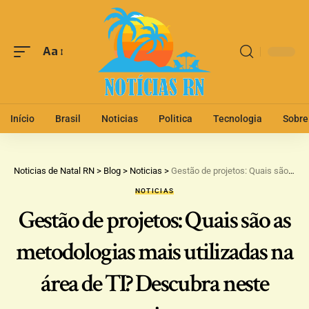
Aa
Início
Brasil
Noticias
Politica
Tecnologia
Sobre
Noticias de Natal RN
>
Blog
>
Noticias
>
Gestão de projetos: Quais são as metodologias mais utilizadas na área de TI? Descubra neste artigo
NOTICIAS
Gestão de projetos: Quais são as
metodologias mais utilizadas na
área de TI? Descubra neste