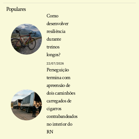
Populares
Como
desenvolver
resiliência
durante
treinos
longos?
22/07/2026
Perseguição
termina com
apreensão de
dois caminhões
carregados de
cigarros
contrabandeados
no interior do
RN