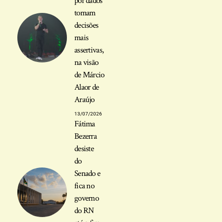
por dados
tomam
decisões
mais
assertivas,
na visão
de Márcio
Alaor de
Araújo
13/07/2026
Fátima
Bezerra
desiste
do
Senado e
fica no
governo
do RN