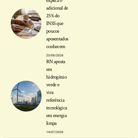
explica o
adicional de
25% do
INSS que
poucos
aposentados
conhecem
23/06/2026
RN aposta
em
hidrogênio
verde e
vira
referência
tecnológica
em energia
limpa
14/07/2026